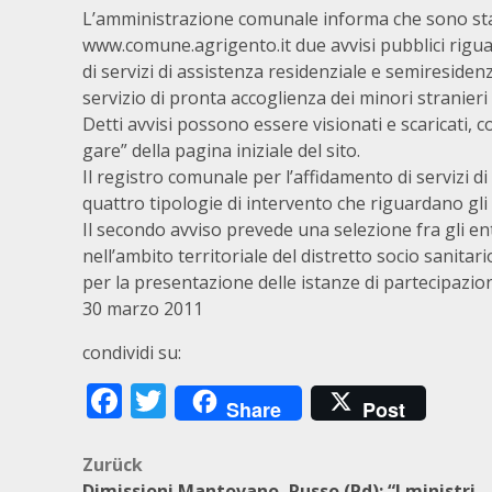
L’amministrazione comunale informa che sono stat
www.comune.agrigento.it due avvisi pubblici riguar
di servizi di assistenza residenziale e semiresidenz
servizio di pronta accoglienza dei minori stranie
Detti avvisi possono essere visionati e scaricati,
gare” della pagina iniziale del sito.
Il registro comunale per l’affidamento di servizi d
quattro tipologie di intervento che riguardano gli a
Il secondo avviso prevede una selezione fra gli en
nell’ambito territoriale del distretto socio sanitar
per la presentazione delle istanze di partecipazion
30 marzo 2011
condividi su:
Facebook
Twitter
Share
Post
Beitragsnavigation
Zurück
Dimissioni Mantovano, Russo (Pd): “I ministri