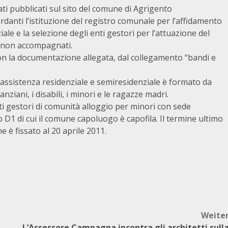
i pubblicati sul sito del comune di Agrigento
danti l’istituzione del registro comunale per l’affidamento
iale e la selezione degli enti gestori per l’attuazione del
ri non accompagnati.
 con la documentazione allegata, dal collegamento “bandi e
i assistenza residenziale e semiresidenziale è formato da
nziani, i disabili, i minori e le ragazze madri.
ti gestori di comunità alloggio per minori con sede
io D1 di cui il comune capoluogo è capofila. Il termine ultimo
e è fissato al 20 aprile 2011.
Weite
L’Assessore Campagna incontra gli architetti sull