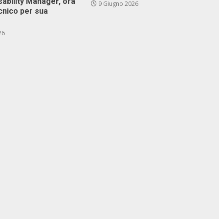
isability Manager, ora
9 Giugno 2026
cnico per sua
26