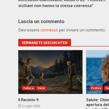
siciliani non hanno la stessa coerenza”
Lascia un commento
Devi essere
connesso
per inviare un commento.
VERWANDTE GESCHICHTEN
Cultura
Varie
Politica
Va
Il Recinto 9
Salute: Chinn
apertura del
2 Luglio 2026