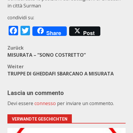
in città Surman
condividi su:
Facebook
Twitter
Share
Post
Beitragsnavigation
Zurück
MISURATA – “SONO COSTRETTO”
Weiter
TRUPPE DI GHEDDAFI SBARCANO A MISURATA
Lascia un commento
Devi essere
connesso
per inviare un commento.
VERWANDTE GESCHICHTEN