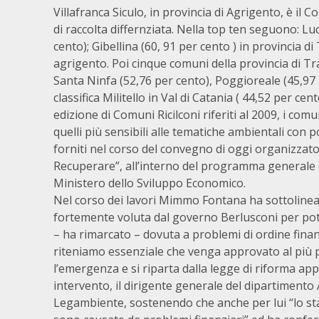
Villafranca Siculo, in provincia di Agrigento, è il 
di raccolta differnziata. Nella top ten seguono: Lu
cento); Gibellina (60, 91 per cento ) in provincia d
agrigento. Poi cinque comuni della provincia di Tra
Santa Ninfa (52,76 per cento), Poggioreale (45,97 
classifica Militello in Val di Catania ( 44,52 per ce
edizione di Comuni Ricilconi riferiti al 2009, i co
quelli più sensibili alle tematiche ambientali con po
forniti nel corso del convegno di oggi organizzato n
Recuperare”, all’interno del programma generale di
Ministero dello Sviluppo Economico.
Nel corso dei lavori Mimmo Fontana ha sottolineat
fortemente voluta dal governo Berlusconi per poter
– ha rimarcato – dovuta a problemi di ordine finan
riteniamo essenziale che venga approvato al più pre
l’emergenza e si riparta dalla legge di riforma ap
intervento, il dirigente generale del dipartimento 
Legambiente, sostenendo che anche per lui “lo sta