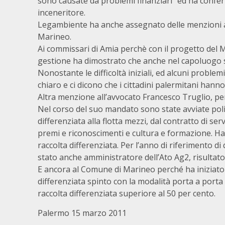
sono causate da problemi finanziari” ed ha confer
inceneritore.
Legambiente ha anche assegnato delle menzioni a
Marineo.
Ai commissari di Amia perchè con il progetto del M
gestione ha dimostrato che anche nel capoluogo sic
Nonostante le difficoltà iniziali, ed alcuni probl
chiaro e ci dicono che i cittadini palermitani hanno
Altra menzione all’avvocato Francesco Truglio, pe
Nel corso del suo mandato sono state avviate politi
differenziata alla flotta mezzi, dal contratto di ser
premi e riconoscimenti e cultura e formazione. Ha 
raccolta differenziata. Per l’anno di riferimento di
stato anche amministratore dell’Ato Ag2, risultat
E ancora al Comune di Marineo perché ha iniziato n
differenziata spinto con la modalità porta a porta
raccolta differenziata superiore al 50 per cento.
Palermo 15 marzo 2011