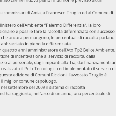
mato che nel nuovo piano rifiuti non è previsto alcun
i commissari di Amia, a Francesco Truglio ed al Comune di
inistero dell’Ambiente “Palermo Differenzia”, la loro
iliano è possile fare la raccolta differenziata con successo.
emi che ancora permangono, le percentuali di raccolta parlano
 abbracciato in pieno la differenziata.
r quattro anni amministratore dell’Ato Tp2 Belice Ambiente.
che di incentivazione al servizio di raccolta, dalla
vizio al personale, dagli impianti alla Tia, dai finanziamenti ai
realizzato il Polo Tecnologico ed implementato il servizio di
 questa edizione di Comuni Ricicloni, l’avvocato Truglio è
o il miglior comune capoluogo.
el settembre del 2009 il sistema di raccolta
 ed ha raggiunto, nell’arco di un anno, una percentuale di