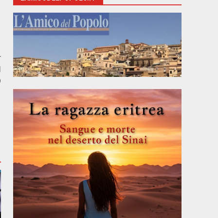
r
I
O