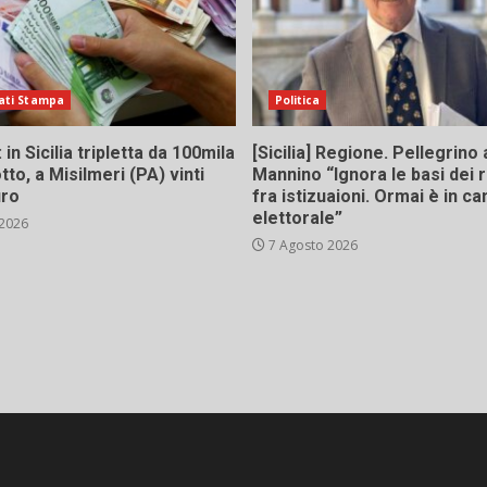
ati Stampa
Politica
in Sicilia tripletta da 100mila
[Sicilia] Regione. Pellegrino 
tto, a Misilmeri (PA) vinti
Mannino “Ignora le basi dei 
uro
fra istizuaioni. Ormai è in 
elettorale”
 2026
7 Agosto 2026