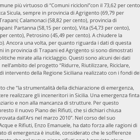
Comune più virtuoso di “Comuni ricicloni”con il 73,62 per cento
cca Sicula, sempre in provincia di Agrigento (69,79 per
i Trapani; Calamonaci (58,82 per cento), provincia di
pani: Partanna (58,15 per cento), Vita (54,73 per cento),
per cento), Petrosino (45,49 per cento). A chiudere la
nto). Ancora una volta, per quanto riguarda i dati di questa
muni in provincia di Trapani ed Agrigento si sono dimostrati
litiche mirate alla riciclaggio. Questi sono alcuni dei dati
ell’ambito del progetto “Ridurre, Riutilizzare, Riciclare,
 intervento della Regione Siciliana realizzato con i fondi de
o che “la strumentalità della dichiarazione di emergenza,
e realizzare gli inceneritori in Sicilia. Una emergenza finta
ziario e non alla mancanza di strutture. Per questo
sto il nuovo Piano dei Rifiuti, che si dichiari chiusa
provata dall’Ars nel marzo 2010”. Nel corso del suo
Acque e Rifiuti, Enzo Emanuele, ha dato forza alle ragioni di
to di emergenza è inutile, considerato che le sofferenze