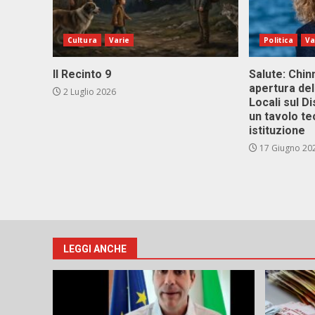
Cultura
Varie
Politica
Va
Il Recinto 9
Salute: Chinn
apertura del
2 Luglio 2026
Locali sul D
un tavolo te
istituzione
17 Giugno 20
LEGGI ANCHE