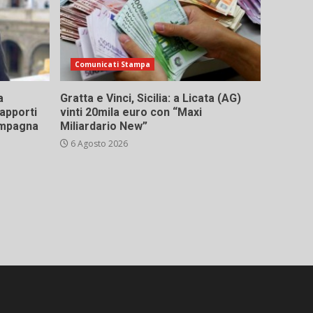
Comunicati Stampa
a
Gratta e Vinci, Sicilia: a Licata (AG)
rapporti
vinti 20mila euro con “Maxi
campagna
Miliardario New”
6 Agosto 2026