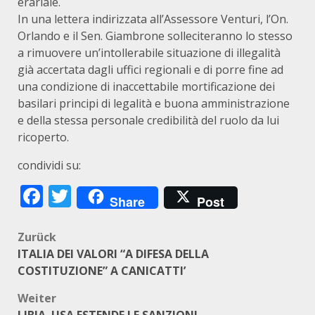
erariale.
In una lettera indirizzata all’Assessore Venturi, l’On.
Orlando e il Sen. Giambrone solleciteranno lo stesso
a rimuovere un’intollerabile situazione di illegalità
già accertata dagli uffici regionali e di porre fine ad
una condizione di inaccettabile mortificazione dei
basilari principi di legalità e buona amministrazione
e della stessa personale credibilità del ruolo da lui
ricoperto.
condividi su:
Facebook
Twitter
Share
Post
Beitragsnavigation
Zurück
ITALIA DEI VALORI “A DIFESA DELLA
COSTITUZIONE” A CANICATTI’
Weiter