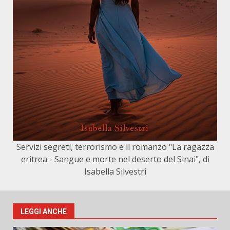
Servizi segreti, terrorismo e il romanzo "La ragazza
eritrea - Sangue e morte nel deserto del Sinai", di
Isabella Silvestri
LEGGI ANCHE