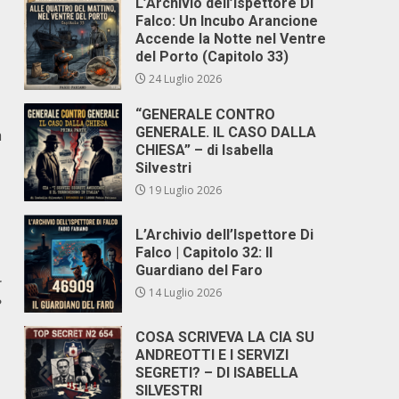
L’Archivio dell’Ispettore Di
Falco: Un Incubo Arancione
Accende la Notte nel Ventre
del Porto (Capitolo 33)
24 Luglio 2026
“GENERALE CONTRO
GENERALE. IL CASO DALLA
a
CHIESA” – di Isabella
Silvestri
19 Luglio 2026
L’Archivio dell’Ispettore Di
Falco | Capitolo 32: Il
Guardiano del Faro
r
14 Luglio 2026
?
COSA SCRIVEVA LA CIA SU
ANDREOTTI E I SERVIZI
SEGRETI? – DI ISABELLA
SILVESTRI