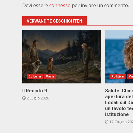
Devi essere
connesso
per inviare un commento.
VERWANDTE GESCHICHTEN
Cultura
Varie
Politica
Va
Il Recinto 9
Salute: Chinn
apertura del
2 Luglio 2026
Locali sul D
un tavolo te
istituzione
17 Giugno 20