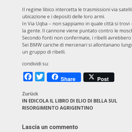
Il regime libico intercetta le trasmissioni via satelli
ubicazione e i depositi delle loro armi.
In Via Uqba – non sappiamo in quale città si trovi 
la gente. Il cannone viene puntato contro le mosche
Secondo fonti non confermate, i ribelli avrebbero
Sei BMW cariche di mercenari si allontanano lungo 
un gruppo di ribelli.
condividi su:
Facebook
Twitter
Share
Post
Beitragsnavigation
Zurück
IN EDICOLA IL LIBRO DI ELIO DI BELLA SUL
RISORGIMENTO AGRIGENTINO
Lascia un commento