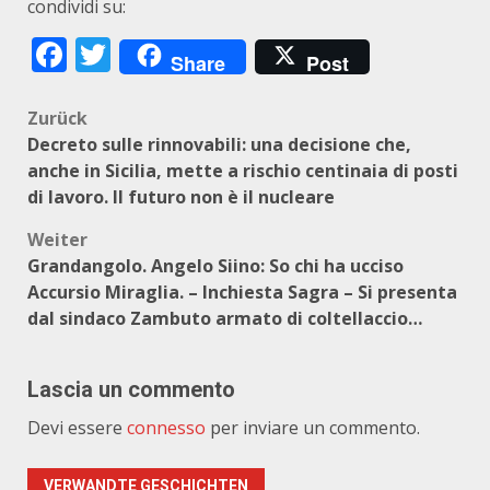
condividi su:
Facebook
Twitter
Share
Post
Beitragsnavigation
Zurück
Decreto sulle rinnovabili: una decisione che,
anche in Sicilia, mette a rischio centinaia di posti
di lavoro. Il futuro non è il nucleare
Weiter
Grandangolo. Angelo Siino: So chi ha ucciso
Accursio Miraglia. – Inchiesta Sagra – Si presenta
dal sindaco Zambuto armato di coltellaccio…
Lascia un commento
Devi essere
connesso
per inviare un commento.
VERWANDTE GESCHICHTEN