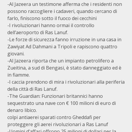
-Al Jazeera un testimone afferma che i residenti non
possono raccogliere i cadaveri, quando cercano di
farlo, finiscono sotto il fuoco dei cecchini
-I rivoluzionari hanno ormai il controllo
dell’aeroporto di Ras Lanuf.
-Le forze di sicurezza fanno irruzione in una casa in
Zawiyat Ad Dahmani a Tripoli e rapiscono quattro
giovani.
-Al Jazeera riporta che un impianto petrolifero a
Zueitina, a sud di Bengasi, è stato danneggiato ed è
in fiamme.
-I caccia prendono di mira i rivoluzionari alla periferia
della città di Ras Lanuf.
-The Guardian: Funzionari britannici hanno
sequestrato una nave con € 100 milioni di euro di
denaro libico.
colpi antiaerei sparati contro Gheddafi per
proteggere gli aerei rivoluzionari a Ras Lanuf
-Uomini d’affari offrono 25 milioni di dollari per la