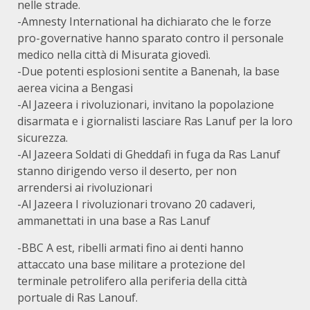
nelle strade.
-Amnesty International ha dichiarato che le forze
pro-governative hanno sparato contro il personale
medico nella città di Misurata giovedì.
-Due potenti esplosioni sentite a Banenah, la base
aerea vicina a Bengasi
-Al Jazeera i rivoluzionari, invitano la popolazione
disarmata e i giornalisti lasciare Ras Lanuf per la loro
sicurezza.
-Al Jazeera Soldati di Gheddafi in fuga da Ras Lanuf
stanno dirigendo verso il deserto, per non
arrendersi ai rivoluzionari
-Al Jazeera I rivoluzionari trovano 20 cadaveri,
ammanettati in una base a Ras Lanuf
-BBC A est, ribelli armati fino ai denti hanno
attaccato una base militare a protezione del
terminale petrolifero alla periferia della città
portuale di Ras Lanouf.