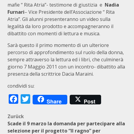
mafie “ Rita Atria”- testimone di giustizia e
Nadia
Furnari
– Vice Presidente dell’Associazione “ Rita
Atria”. Gli alunni presenteranno un video sulla
legalità da loro prodotto e accompagneranno il
dibattito con momenti di lettura e musica.
Sarà questo il primo momento di un ulteriore
percorso di approfondimento sul ruolo della donna,
sempre attraverso la lettura ed i libri, che culminerà
giorno 7 Maggio 2011 con un incontro- dibattito alla
presenza della scrittrice Dacia Maraini.
condividi su:
Facebook
Twitter
Share
Post
Beitragsnavigation
Zurück
Scade il 9 marzo la domanda per partecipare alla
selezione per il progetto “Il ragno” per