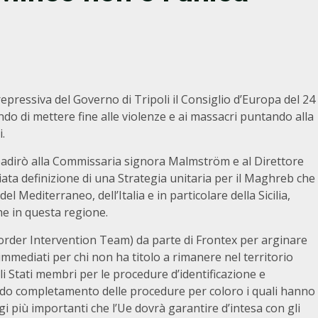
repressiva del Governo di Tripoli il Consiglio d’Europa del 24
o di mettere fine alle violenze e ai massacri puntando alla
i.
badirò alla Commissaria signora Malmström e al Direttore
iata definizione di una Strategia unitaria per il Maghreb che
l Mediterraneo, dell’Italia e in particolare della Sicilia,
he in questa regione.
order Intervention Team) da parte di Frontex per arginare
 immediati per chi non ha titolo a rimanere nel territorio
gli Stati membri per le procedure d’identificazione e
rapido completamento delle procedure per coloro i quali hanno
i più importanti che l’Ue dovrà garantire d’intesa con gli