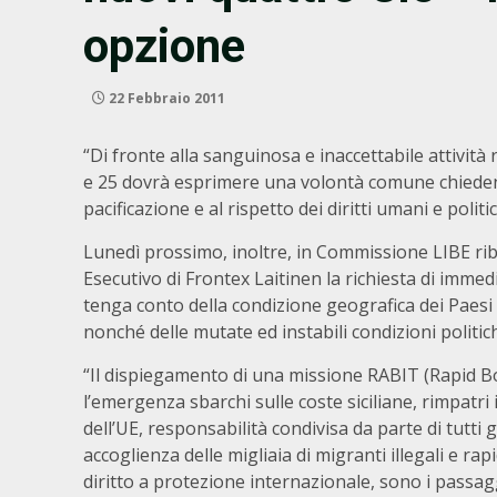
opzione
22 Febbraio 2011
“Di fronte alla sanguinosa e inaccettabile attività 
e 25 dovrà esprimere una volontà comune chiedend
pacificazione e al rispetto dei diritti umani e politic
Lunedì prossimo, inoltre, in Commissione LIBE ri
Esecutivo di Frontex Laitinen la richiesta di immed
tenga conto della condizione geografica dei Paesi de
nonché delle mutate ed instabili condizioni politic
“Il dispiegamento di una missione RABIT (Rapid B
l’emergenza sbarchi sulle coste siciliane, rimpatri
dell’UE, responsabilità condivisa da parte di tutti 
accoglienza delle migliaia di migranti illegali e 
diritto a protezione internazionale, sono i passagg