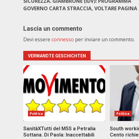
SICUREZZA. GIAMBRONE (IDV): PROGRAMMA
GOVERNO CARTA STRACCIA, VOLTARE PAGINA
Lascia un commento
Devi essere
connesso
per inviare un commento.
VERWANDTE GESCHICHTEN
Politica
Politica
SanitàXTutti del M5S a Petralia
South workin
Sottana. Di Paola: Inaccettabili
Cento richi