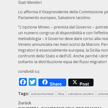
Stati Membri.
Lo afferma il Vicepresidente della Commissione per le 
Parlamento europeo, Salvatore Iacolino.
“L’opzione Mineo – prevista dal Governo – potrebbe
un numero congruo di disponibilità e con l’effetti
metodologia – il Governo deve dare corso alla rea
Veneto annunciata nei mesi scorsi da Maroni. Perc
migratori è essenzialmente europea, la Sicilia no
confronti dello Stato e dell’UE. Anche perché i dir
soltanto la distribuzione equa dei flussi migratori
condividi su:
Facebook
Twitter
Share
Post
Tags:
extracomunitari
libia
salvatore iacolino
union
Beitragsnavigation
Zurück