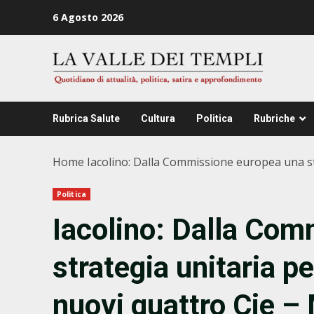
Zum
6 Agosto 2026
Inhalt
springen
Rubrica Salute
Cultura
Politica
Rubriche
Home
Iacolino: Dalla Commissione europea una str
Politica
Iacolino: Dalla Co
strategia unitaria pe
nuovi quattro Cie – 