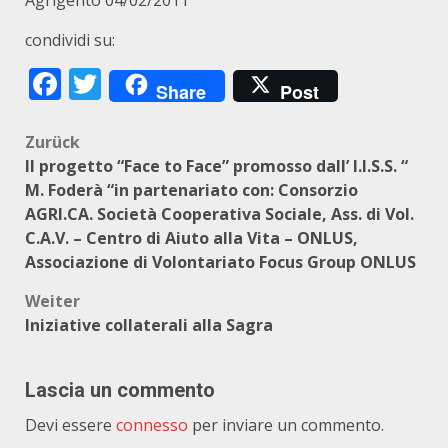
Agrigento 04/02/2011
condividi su:
Facebook
Twitter
Share
Post
Beitragsnavigation
Zurück
Il progetto “Face to Face” promosso dall’ I.I.S.S. “
M. Foderà “in partenariato con: Consorzio
AGRI.CA. Società Cooperativa Sociale, Ass. di Vol.
C.A.V. – Centro di Aiuto alla Vita – ONLUS,
Associazione di Volontariato Focus Group ONLUS
Weiter
Iniziative collaterali alla Sagra
Lascia un commento
Devi essere
connesso
per inviare un commento.