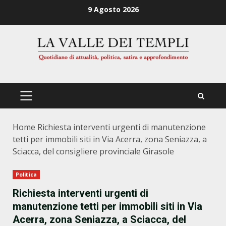
Zum
9 Agosto 2026
Inhalt
springen
PRIMÄRES
MENÜ
Home
Richiesta interventi urgenti di manutenzione
tetti per immobili siti in Via Acerra, zona Seniazza, a
Sciacca, del consigliere provinciale Girasole
Politica
Richiesta interventi urgenti di
manutenzione tetti per immobili siti in Via
Acerra, zona Seniazza, a Sciacca, del