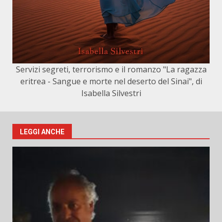
Servizi segreti, terrorismo e il romanzo "La ragazza
eritrea - Sangue e morte nel deserto del Sinai", di
Isabella Silvestri
LEGGI ANCHE