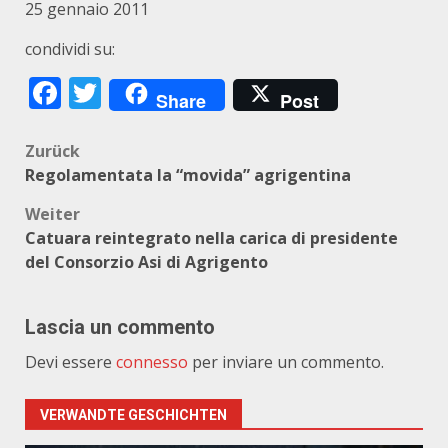
25 gennaio 2011
condividi su:
Facebook
Twitter
Share
Post
Beitragsnavigation
Zurück
Regolamentata la “movida” agrigentina
Weiter
Catuara reintegrato nella carica di presidente
del Consorzio Asi di Agrigento
Lascia un commento
Devi essere
connesso
per inviare un commento.
VERWANDTE GESCHICHTEN