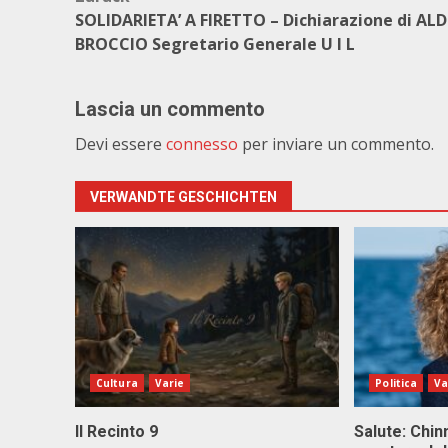
Beitragsnavigation
SOLIDARIETA’ A FIRETTO – Dichiarazione di AL
BROCCIO Segretario Generale U I L
Lascia un commento
Devi essere
connesso
per inviare un commento.
VERWANDTE GESCHICHTEN
Cultura
Varie
Politica
Va
Il Recinto 9
Salute: Chinn