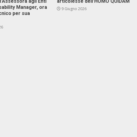
l’Assessora agli Enti
articolesse dell’HOMO QUIDAM
isability Manager, ora
9 Giugno 2026
cnico per sua
26