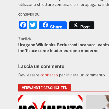
utilizzano strutture comunale e si propagano ind
condividi su:
Facebook
Twitter
Share
Post
Beitragsnavigation
Zurück
Uragano Wikileaks. Berlusconi incapace, vanit
inefficace come leader europeo moderno
Lascia un commento
Devi essere
connesso
per inviare un commento.
VERWANDTE GESCHICHTEN