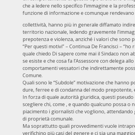
che a ledere nello specifico l’immagine e la profess
funzione di informazione e comunque rendevano u
collettività, hanno più in generale diffamato indi
territorio nazionale, ledendo gravemente l’immagi
prepotenza e violenza, anziché i valori che sono pr
“Per questi motivi” – Continua De Francisci – “ho r
quale chiedo Di sapere come mai il Sindaco non abb
se esiste e che cosa fa l’Assessore con delega all
comportamenti vessatori che indirettamente posson
Comune.
Quali sono le “Subdole” motivazione che hanno por
dure, ferree e di condanna del modo prepotente, e
In forza di quale autorità giuridica, questi pseudo
scegliere chi, come , e quando qualcuno possa o n
piacimento i giornalisti che vogliono, attendando
di proprietà comunale.
Ma soprattutto quali provvedimenti vuole intrap
verifichino più casi del genere e ci sia una maggio