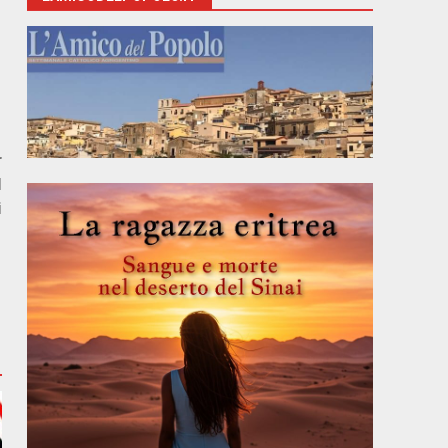
r
l
i