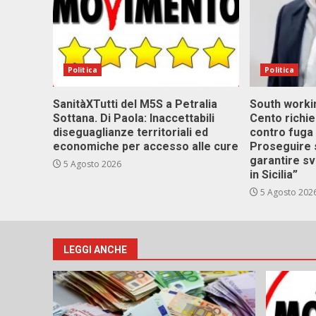
Politica
Politica
SanitàXTutti del M5S a Petralia
South workin
Sottana. Di Paola: Inaccettabili
Cento richi
diseguaglianze territoriali ed
contro fuga 
economiche per accesso alle cure
Proseguire 
garantire s
5 Agosto 2026
in Sicilia”
5 Agosto 202
LEGGI ANCHE