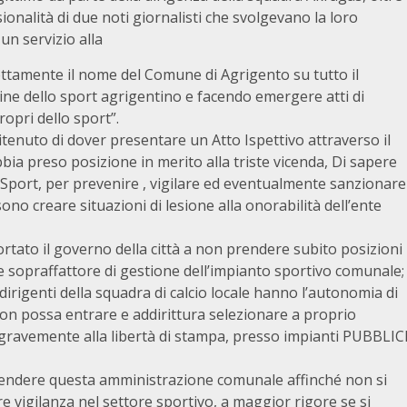
ionalità di due noti giornalisti che svolgevano la loro
n servizio alla
rettamente il nome del Comune di Agrigento su tutto il
ne dello sport agrigentino e facendo emergere atti di
opri dello sport”.
itenuto di dover presentare un Atto Ispettivo attraverso il
ia preso posizione in merito alla triste vicenda, Di sapere
o Sport, per prevenire , vigilare ed eventualmente sanzionare
o creare situazioni di lesione alla onorabilità dell’ente
tato il governo della città a non prendere subito posizioni
 sopraffattore di gestione dell’impianto sportivo comunale;
 dirigenti della squadra di calcio locale hanno l’autonomia di
on possa entrare e addirittura selezionare a proprio
 gravemente alla libertà di stampa, presso impianti PUBBLIC
rendere questa amministrazione comunale affinché non si
re vigilanza nel settore sportivo, a maggior rigore se si