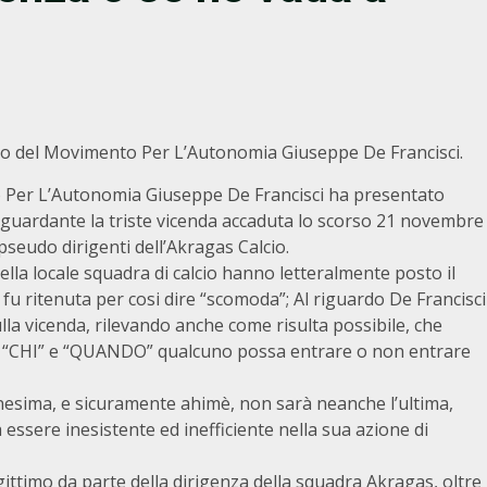
po del Movimento Per L’Autonomia Giuseppe De Francisci.
o Per L’Autonomia Giuseppe De Francisci ha presentato
iguardante la triste vicenda accaduta lo scorso 21 novembre
 pseudo dirigenti dell’Akragas Calcio.
della locale squadra di calcio hanno letteralmente posto il
a fu ritenuta per cosi dire “scomoda”; Al riguardo De Francisci
lla vicenda, rilevando anche come risulta possibile, che
e “CHI” e “QUANDO” qualcuno possa entrare o non entrare
ennesima, e sicuramente ahimè, non sarà neanche l’ultima,
ssere inesistente ed inefficiente nella sua azione di
ittimo da parte della dirigenza della squadra Akragas, oltre