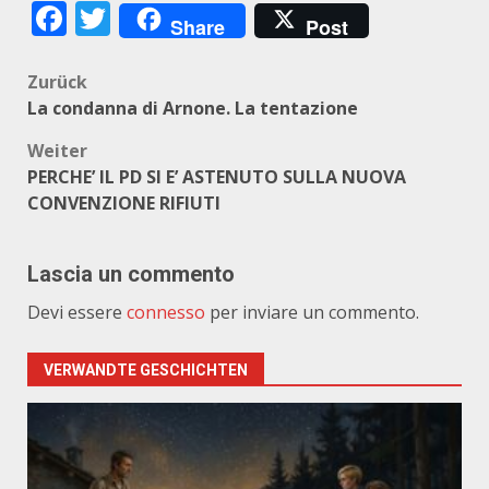
Facebook
Twitter
Share
Post
Beitragsnavigation
Zurück
La condanna di Arnone. La tentazione
Weiter
PERCHE’ IL PD SI E’ ASTENUTO SULLA NUOVA
CONVENZIONE RIFIUTI
Lascia un commento
Devi essere
connesso
per inviare un commento.
VERWANDTE GESCHICHTEN