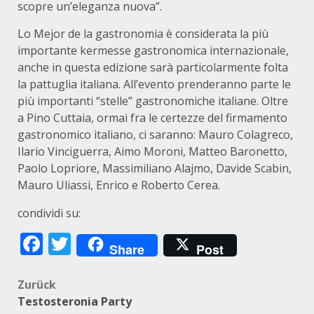
scopre un’eleganza nuova”.
Lo Mejor de la gastronomia è considerata la più
importante kermesse gastronomica internazionale,
anche in questa edizione sarà particolarmente folta
la pattuglia italiana. All’evento prenderanno parte le
più importanti “stelle” gastronomiche italiane. Oltre
a Pino Cuttaia, ormai fra le certezze del firmamento
gastronomico italiano, ci saranno: Mauro Colagreco,
Ilario Vinciguerra, Aimo Moroni, Matteo Baronetto,
Paolo Lopriore, Massimiliano Alajmo, Davide Scabin,
Mauro Uliassi, Enrico e Roberto Cerea.
condividi su:
Facebook
Twitter
Share
Post
Beitragsnavigation
Zurück
Testosteronia Party