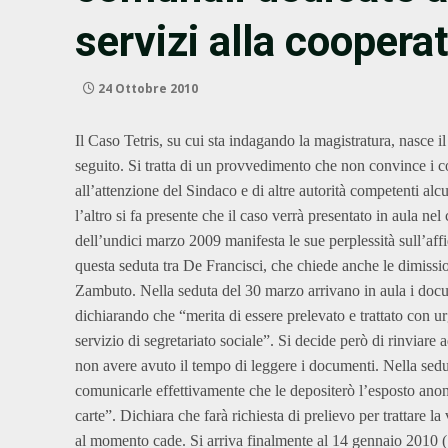
servizi alla coopera
24 Ottobre 2010
Il Caso Tetris, su cui sta indagando la magistratura, nasce 
seguito. Si tratta di un provvedimento che non convince i
all’attenzione del Sindaco e di altre autorità competenti a
l’altro si fa presente che il caso verrà presentato in aula ne
dell’undici marzo 2009 manifesta le sue perplessità sull’affi
questa seduta tra De Francisci, che chiede anche le dimissio
Zambuto. Nella seduta del 30 marzo arrivano in aula i docum
dichiarando che “merita di essere prelevato e trattato con ur
servizio di segretariato sociale”. Si decide però di rinviare 
non avere avuto il tempo di leggere i documenti. Nella sedu
comunicarle effettivamente che le depositerò l’esposto anoni
carte”. Dichiara che farà richiesta di prelievo per trattare l
al momento cade. Si arriva finalmente al 14 gennaio 2010 ( 