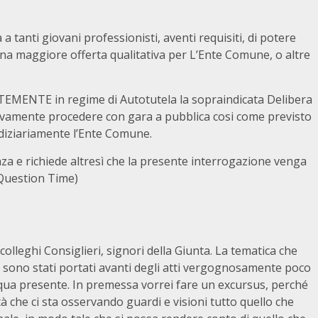
à a tanti giovani professionisti, aventi requisiti, di potere
a maggiore offerta qualitativa per L’Ente Comune, o altre
TEMENTE in regime di Autotutela la sopraindicata Delibera
ssivamente procedere con gara a pubblica cosi come previsto
udiziariamente l’Ente Comune.
nza e richiede altresì che la presente interrogazione venga
l Question Time)
lleghi Consiglieri, signori della Giunta. La tematica che
, sono stati portati avanti degli atti vergognosamente poco
o qua presente. In premessa vorrei fare un excursus, perché
tà che ci sta osservando guardi e visioni tutto quello che