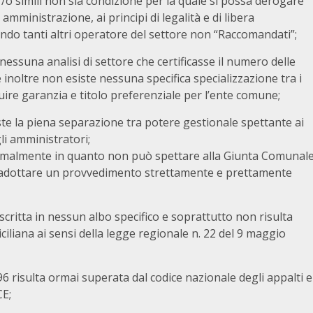
 /o simili non sia condizione per la quale si possa derogare
 amministrazione, ai principi di legalità e di libera
ando tanti altri operatore del settore non “Raccomandati”;
essuna analisi di settore che certificasse il numero delle
e inoltre non esiste nessuna specifica specializzazione tra i
tuire garanzia e titolo preferenziale per l’ente comune;
ste la piena separazione tra potere gestionale spettante ai
gli amministratori;
 formalmente in quanto non può spettare alla Giunta Comunal
e adottare un provvedimento strettamente e prettamente
iscritta in nessun albo specifico e soprattutto non risulta
siciliana ai sensi della legge regionale n. 22 del 9 maggio
6 risulta ormai superata dal codice nazionale degli appalti e
CE;