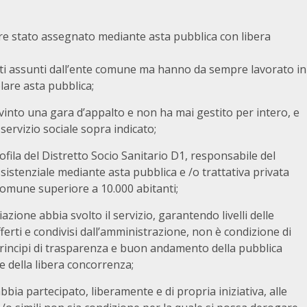
pre stato assegnato mediante asta pubblica con libera
tati assunti dall’ente comune ma hanno da sempre lavorato in
lare asta pubblica;
vinto una gara d’appalto e non ha mai gestito per intero, e
ervizio sociale sopra indicato;
fila del Distretto Socio Sanitario D1,
responsabile del
assistenziale mediante asta pubblica e /o trattativa privata
 comune superiore a 10.000 abitanti;
iazione abbia svolto il servizio, garantendo livelli delle
offerti e condivisi dall’amministrazione, non è condizione di
i principi di trasparenza e buon andamento della pubblica
 della libera concorrenza;
abbia partecipato, liberamente e di propria iniziativa, alle