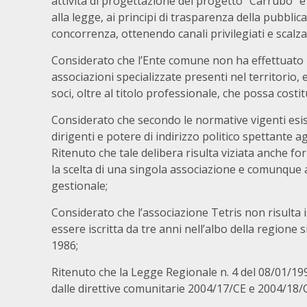
attività di progettazione del progetto “Carrubo” e
alla legge, ai principi di trasparenza della pubblica
concorrenza, ottenendo canali privilegiati e scalz
Considerato
che l’Ente comune non ha effettuato n
associazioni specializzate presenti nel territorio, 
soci, oltre al titolo professionale, che possa costi
Considerato
che secondo le normative vigenti esi
dirigenti e potere di indirizzo politico spettante a
Ritenuto
che tale delibera risulta viziata anche
la scelta di una singola associazione e comunqu
gestionale;
Considerato
che l’associazione Tetris non risulta 
essere iscritta da tre anni nell’albo della regione 
1986;
Ritenuto
che la Legge Regionale n. 4 del 08/01/199
dalle direttive comunitarie 2004/17/CE e 2004/18/