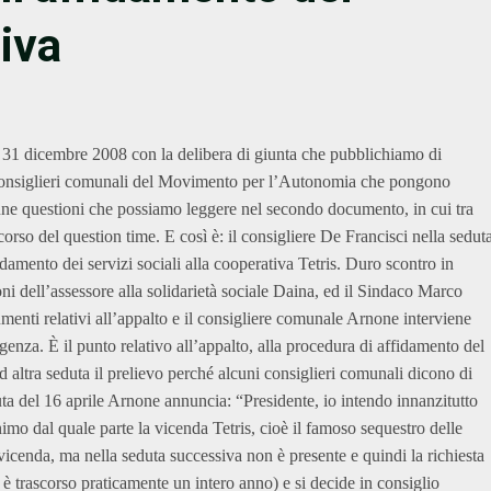
tiva
il 31 dicembre 2008 con la delibera di giunta che pubblichiamo di
 consiglieri comunali del Movimento per l’Autonomia che pongono
lcune questioni che possiamo leggere nel secondo documento, in cui tra
l corso del question time. E così è: il consigliere De Francisci nella sedut
damento dei servizi sociali alla cooperativa Tetris. Duro scontro in
ni dell’assessore alla solidarietà sociale Daina, ed il Sindaco Marco
enti relativi all’appalto e il consigliere comunale Arnone interviene
genza. È il punto relativo all’appalto, alla procedura di affidamento del
ad altra seduta il prelievo perché alcuni consiglieri comunali dicono di
ta del 16 aprile Arnone annuncia: “Presidente, io intendo innanzitutto
mo dal quale parte la vicenda Tetris, cioè il famoso sequestro delle
a vicenda, ma nella seduta successiva non è presente e quindi la richiesta
è trascorso praticamente un intero anno) e si decide in consiglio