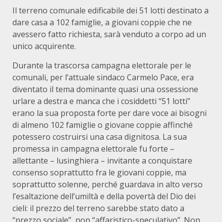
Il terreno comunale edificabile dei 51 lotti destinato a
dare casa a 102 famiglie, a giovani coppie che ne
avessero fatto richiesta, sarà venduto a corpo ad un
unico acquirente.
Durante la trascorsa campagna elettorale per le
comunali, per l’attuale sindaco Carmelo Pace, era
diventato il tema dominante quasi una ossessione
urlare a destra e manca che i cosiddetti “51 lotti”
erano la sua proposta forte per dare voce ai bisogni
di almeno 102 famiglie o giovane coppie affinché
potessero costruirsi una casa dignitosa. La sua
promessa in campagna elettorale fu forte –
allettante – lusinghiera – invitante a conquistare
consenso soprattutto fra le giovani coppie, ma
soprattutto solenne, perché guardava in alto verso
l’esaltazione dell’umiltà e della povertà del Dio dei
cieli: il prezzo del terreno sarebbe stato dato a
“prezzo sociale”, non “affaristico-speculativo”. Non