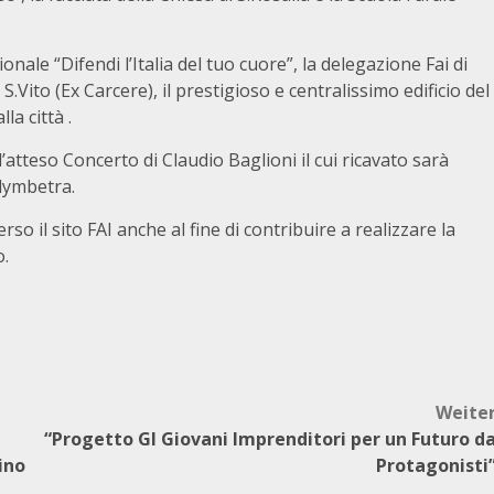
ionale “Difendi l’Italia del tuo cuore”, la delegazione Fai di
S.Vito (Ex Carcere), il prestigioso e centralissimo edificio del
la città .
atteso Concerto di Claudio Baglioni il cui ricavato sarà
lymbetra.
erso il sito FAI anche al fine di contribuire a realizzare la
o.
Weite
“Progetto GI Giovani Imprenditori per un Futuro d
ino
Protagonisti