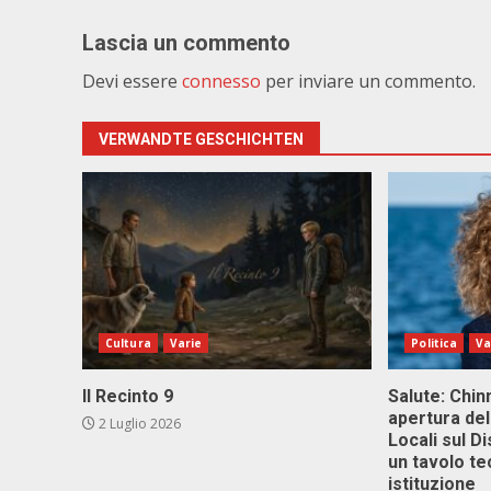
Lascia un commento
Devi essere
connesso
per inviare un commento.
VERWANDTE GESCHICHTEN
Cultura
Varie
Politica
Va
Il Recinto 9
Salute: Chinn
apertura del
2 Luglio 2026
Locali sul D
un tavolo te
istituzione