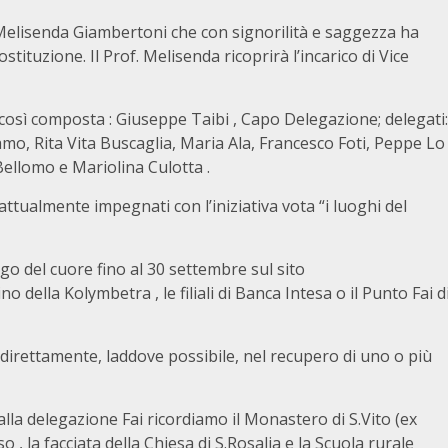
 Melisenda Giambertoni che con signorilità e saggezza ha
stituzione. Il Prof. Melisenda ricoprirà l’incarico di Vice
 così composta : Giuseppe Taibi , Capo Delegazione; delegati:
o, Rita Vita Buscaglia, Maria Ala, Francesco Foti, Peppe Lo
Bellomo e Mariolina Culotta .
attualmente impegnati con l’iniziativa vota “i luoghi del
uogo del cuore fino al 30 settembre sul sito
ino della Kolymbetra , le filiali di Banca Intesa o il Punto Fai d
 direttamente, laddove possibile, nel recupero di uno o più
la delegazione Fai ricordiamo il Monastero di S.Vito (ex
 , la facciata della Chiesa di S.Rosalia e la Scuola rurale