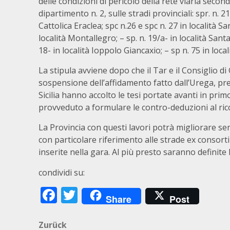
delle condizioni di pericolo della rete viaria second
dipartimento n. 2, sulle stradi provinciali: spr. n. 2
Cattolica Eraclea; spc n.26 e spc n. 27 in località Sa
località Montallegro; – sp. n. 19/a- in località Santa
18- in località Ioppolo Giancaxio; – sp n. 75 in loca
La stipula avviene dopo che il Tar e il Consiglio di
sospensione dell’affidamento fatto dall’Urega, pres
Sicilia hanno accolto le tesi portate avanti in prim
provveduto a formulare le contro-deduzioni al ric
La Provincia con questi lavori potrà migliorare sen
con particolare riferimento alle strade ex consortili
inserite nella gara. Al più presto saranno definite l
condividi su:
Facebook
Twitter
Share
Post
Beitragsnavigation
Zurück