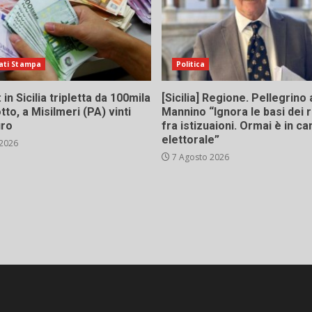
ati Stampa
Politica
in Sicilia tripletta da 100mila
[Sicilia] Regione. Pellegrino 
tto, a Misilmeri (PA) vinti
Mannino “Ignora le basi dei 
uro
fra istizuaioni. Ormai è in 
elettorale”
 2026
7 Agosto 2026