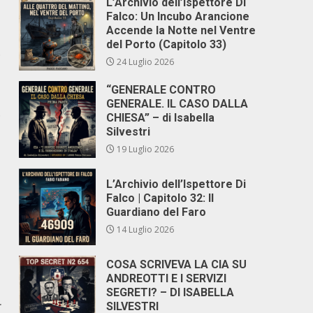
L’Archivio dell’Ispettore Di
Falco: Un Incubo Arancione
Accende la Notte nel Ventre
del Porto (Capitolo 33)
.
24 Luglio 2026
“GENERALE CONTRO
GENERALE. IL CASO DALLA
.
CHIESA” – di Isabella
Silvestri
19 Luglio 2026
L’Archivio dell’Ispettore Di
Falco | Capitolo 32: Il
Guardiano del Faro
14 Luglio 2026
COSA SCRIVEVA LA CIA SU
ANDREOTTI E I SERVIZI
SEGRETI? – DI ISABELLA
r
SILVESTRI