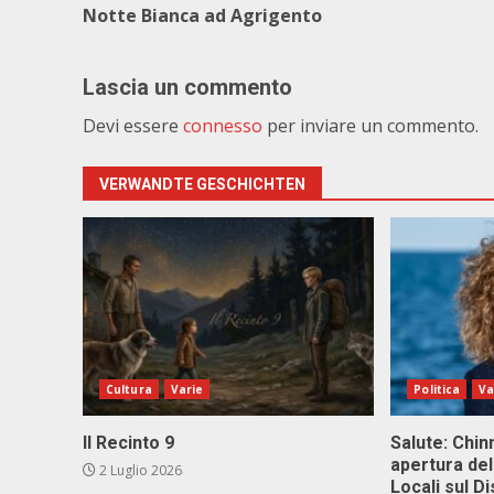
Notte Bianca ad Agrigento
Lascia un commento
Devi essere
connesso
per inviare un commento.
VERWANDTE GESCHICHTEN
Cultura
Varie
Politica
Va
Il Recinto 9
Salute: Chinn
apertura del
2 Luglio 2026
Locali sul D