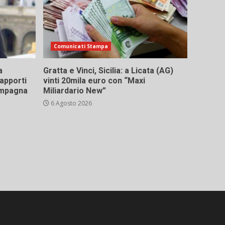
Comunicati Stampa
a
Gratta e Vinci, Sicilia: a Licata (AG)
rapporti
vinti 20mila euro con “Maxi
campagna
Miliardario New”
6 Agosto 2026