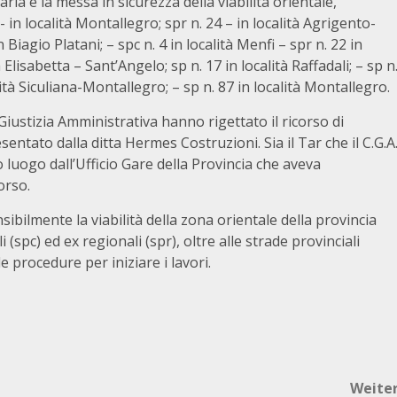
aria e la messa in sicurezza della viabilità orientale,
1- in località Montallegro; spr n. 24 – in località Agrigento-
n Biagio Platani; – spc n. 4 in località Menfi – spr n. 22 in
 Elisabetta – Sant’Angelo; sp n. 17 in località Raffadali; – sp n
lità Siculiana-Montallegro; – sp n. 87 in località Montallegro.
 Giustizia Amministrativa hanno rigettato il ricorso di
entato dalla ditta Hermes Costruzioni. Sia il Tar che il C.G.A
o luogo dall’Ufficio Gare della Provincia che aveva
orso.
sibilmente la viabilità della zona orientale della provincia
 (spc) ed ex regionali (spr), oltre alle strade provinciali
e procedure per iniziare i lavori.
Weite