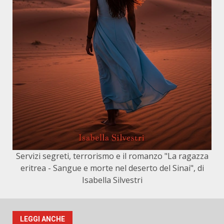
Servizi segreti, terrorismo e il romanzo "La ragazza
eritrea - Sangue e morte nel deserto del Sinai", di
Isabella Silvestri
LEGGI ANCHE