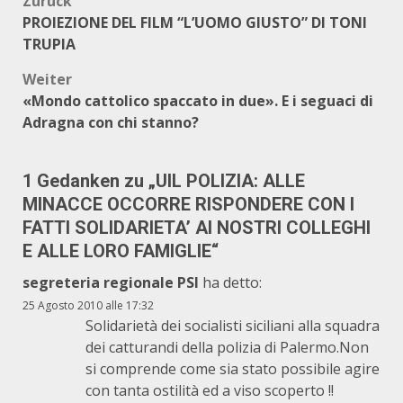
Beitragsnavigation
Zurück
PROIEZIONE DEL FILM “L’UOMO GIUSTO” DI TONI
TRUPIA
Weiter
«Mondo cattolico spaccato in due». E i seguaci di
Adragna con chi stanno?
1 Gedanken zu „
UIL POLIZIA: ALLE
MINACCE OCCORRE RISPONDERE CON I
FATTI SOLIDARIETA’ AI NOSTRI COLLEGHI
E ALLE LORO FAMIGLIE
“
segreteria regionale PSI
ha detto:
25 Agosto 2010 alle 17:32
Solidarietà dei socialisti siciliani alla squadra
dei catturandi della polizia di Palermo.Non
si comprende come sia stato possibile agire
con tanta ostilità ed a viso scoperto !!