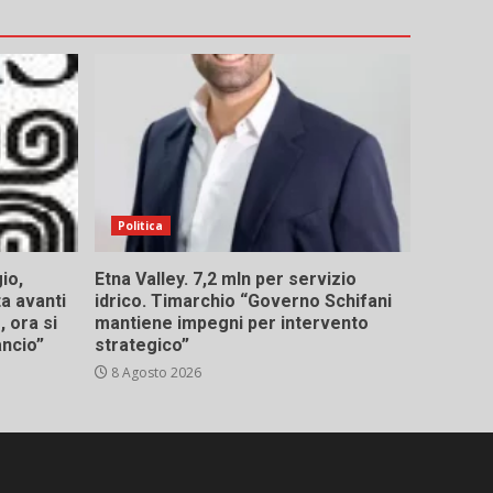
Politica
io,
Etna Valley. 7,2 mln per servizio
ta avanti
idrico. Timarchio “Governo Schifani
 ora si
mantiene impegni per intervento
ancio”
strategico”
8 Agosto 2026