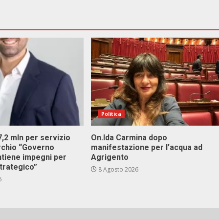
Politica
 7,2 mln per servizio
On.Ida Carmina dopo
archio “Governo
manifestazione per l’acqua ad
ntiene impegni per
Agrigento
trategico”
8 Agosto 2026
6