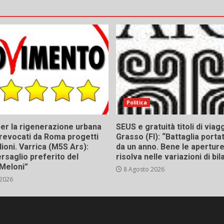
Politica
er la rigenerazione urbana
SEUS e gratuità titoli di viagg
a, revocati da Roma progetti
Grasso (FI): “Battaglia porta
lioni. Varrica (M5S Ars):
da un anno. Bene le aperture,
bersaglio preferito del
risolva nelle variazioni di bil
Meloni”
8 Agosto 2026
 2026