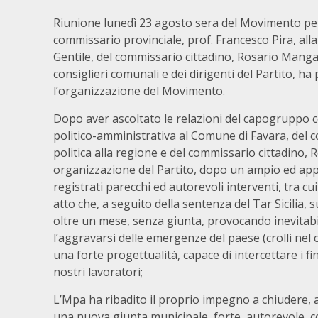
Riunione lunedì 23 agosto sera del Movimento per 
commissario provinciale, prof. Francesco Pira, alla
Gentile, del commissario cittadino, Rosario Mangan
consiglieri comunali e dei dirigenti del Partito, ha
l’organizzazione del Movimento.
Dopo aver ascoltato le relazioni del capogruppo co
politico-amministrativa al Comune di Favara, del c
politica alla regione e del commissario cittadino,
organizzazione del Partito, dopo un ampio ed appr
registrati parecchi ed autorevoli interventi, tra c
atto che, a seguito della sentenza del Tar Sicilia, 
oltre un mese, senza giunta, provocando inevitab
l’aggravarsi delle emergenze del paese (crolli nel cen
una forte progettualità, capace di intercettare i 
nostri lavoratori;
L’Mpa ha ribadito il proprio impegno a chiudere, 
una nuova giunta municipale, forte, autorevole, 