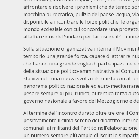
affrontare e risolvere i problemi che da tempo so
macchina burocratica, pulizia del paese, acqua, viab
disponibile a incontrare le forze politiche, le organi
mondo ecclesiale con cui concordare una progettua
all’attenzione del Sindaco per far uscire il Comune
Sulla situazione organizzativa interna il Movimen
territorio una grande forza, capace di attrarre nu
che hanno una grande voglia di partecipazione e 
della situazione politico-amministrativa al Comun
sta vivendo una nuova svolta riformista con al centr
panorama politico nazionale ed euro-mediterrane
pesare sempre di più, l’unica, autentica forza auton
governo nazionale a favore del Mezzogiorno e del
Al termine dell’incontro durato oltre tre ore il Co
positivamente il clima sereno del dibattito interno 
comunali, ai militanti del Partito nell’elaborazione 
un numero sempre più ampio di iscritti e simpatizza