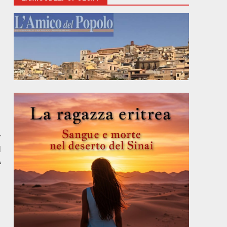
r
I
A