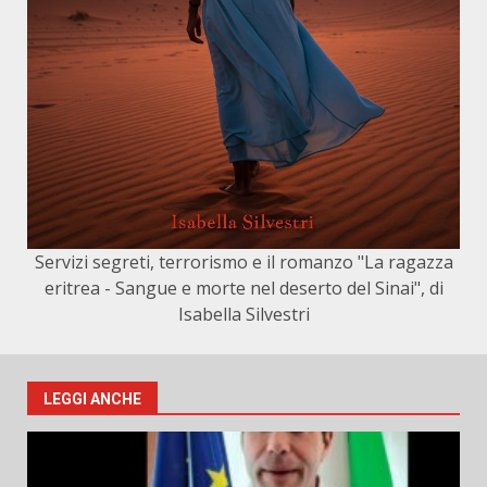
Servizi segreti, terrorismo e il romanzo "La ragazza
eritrea - Sangue e morte nel deserto del Sinai", di
Isabella Silvestri
LEGGI ANCHE