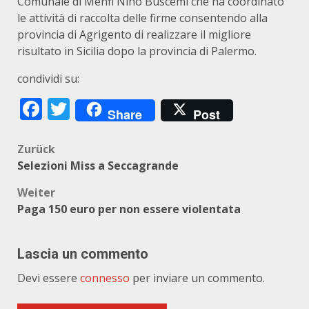
Comunale di Menfi Nino Buscemi che ha coordinato
le attività di raccolta delle firme consentendo alla
provincia di Agrigento di realizzare il migliore
risultato in Sicilia dopo la provincia di Palermo.
condividi su:
Facebook
Twitter
Share
Post
Beitragsnavigation
Zurück
Selezioni Miss a Seccagrande
Weiter
Paga 150 euro per non essere violentata
Lascia un commento
Devi essere
connesso
per inviare un commento.