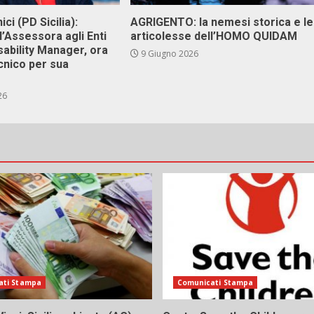
ici (PD Sicilia):
AGRIGENTO: la nemesi storica e le
l’Assessora agli Enti
articolesse dell’HOMO QUIDAM
isability Manager, ora
9 Giugno 2026
cnico per sua
26
ati Stampa
Comunicati Stampa