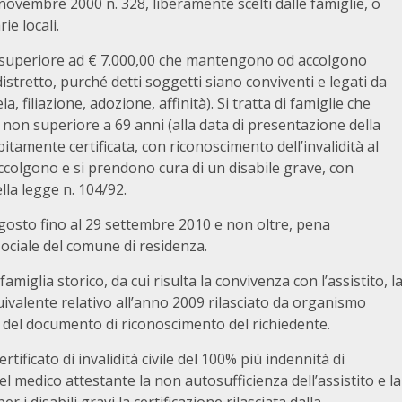
novembre 2000 n. 328, liberamente scelti dalle famiglie, o
ie locali.
non superiore ad € 7.000,00 che mantengono od accolgono
 distretto, purché detti soggetti siano conviventi e legati da
, filiazione, adozione, affinità). Si tratta di famiglie che
non superiore a 69 anni (alla data di presentazione della
tamente certificata, con riconoscimento dell’invalidità al
olgono e si prendono cura di un disabile grave, con
ella legge n. 104/92.
osto fino al 29 settembre 2010 e non oltre, pena
 sociale del comune di residenza.
miglia storico, da cui risulta la convivenza con l’assistito, l
ivalente relativo all’anno 2009 rilasciato da organismo
a del documento di riconoscimento del richiedente.
rtificato di invalidità civile del 100% più indennità di
el medico attestante la non autosufficienza dell’assistito e la