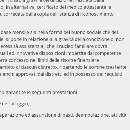
i disabili gravi la certificazione rilasciata dalla
, in alternativa, certificato del medico attestante le
a, corredata dalla copia dell’istanza di riconoscimento
 base mensile sia nella forma del buono sociale che del
e, si pone in relazione alla gravità della condizione di non
necessità assistenziali che il nucleo familiare dovrà
ali ed innovative disposizioni impartite dal competente
rà concesso nei limiti delle risorse finanziare
’ambito di ciascun distretto, ripartendo le somme trasferite
 elenchi approvati dai distretti ed in possesso dei requisiti
o garantite le seguenti prestazioni
dell’alloggio;
preparazione ed assunzione di pasti, deambulazione, attività