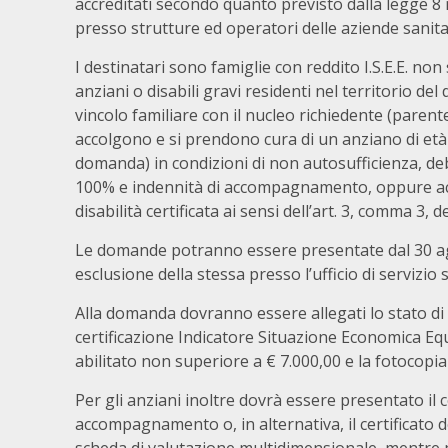
accreditati secondo quanto previsto dalla legge 8 
presso strutture ed operatori delle aziende sanitar
I destinatari sono famiglie con reddito I.S.E.E. 
anziani o disabili gravi residenti nel territorio del
vincolo familiare con il nucleo richiedente (parentela
accolgono e si prendono cura di un anziano di età 
domanda) in condizioni di non autosufficienza, debi
100% e indennità di accompagnamento, oppure acc
disabilità certificata ai sensi dell’art. 3, comma 3, d
Le domande potranno essere presentate dal 30 ag
esclusione della stessa presso l’ufficio di servizio
Alla domanda dovranno essere allegati lo stato di fa
certificazione Indicatore Situazione Economica Equ
abilitato non superiore a € 7.000,00 e la fotocopi
Per gli anziani inoltre dovrà essere presentato il ce
accompagnamento o, in alternativa, il certificato d