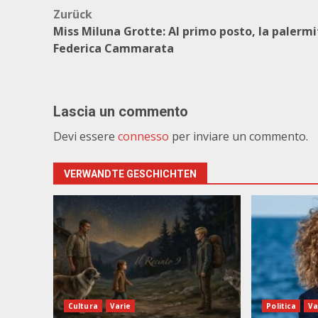
Beitragsnavigation
Zurück
Miss Miluna Grotte: Al primo posto, la palerm
Federica Cammarata
Lascia un commento
Devi essere
connesso
per inviare un commento.
VERWANDTE GESCHICHTEN
Cultura
Varie
Politica
Va