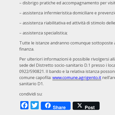
– disbrigo pratiche ed accompagnamento per visite 
– assistenza infermieristica domiciliare e prevenz
– assistenza riabilitativa ed attività di stimolo dell
– assistenza specialistica;
Tutte le istanze andranno comunque sottoposte ad a
finanza.
Per ulteriori informazioni è possibile rivolgersi al
sede del Distretto socio-sanitario D.1 presso i loca
0922/590821. Il bando e la relativa istanza posson
comune capofila:
www.comune.agrigento.it
nell’ar
sanitario D1.
condividi su:
Facebook
Twitter
Share
Post