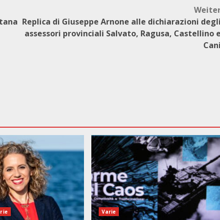
Weite
itana
Replica di Giuseppe Arnone alle dichiarazioni degl
assessori provinciali Salvato, Ragusa, Castellino 
Can
rie
Varie