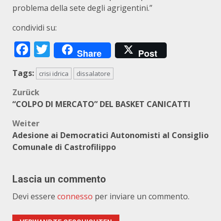
problema della sete degli agrigentini.”
condividi su:
Facebook
Twitter
Share
Post
Tags:
crisi idrica
dissalatore
Beitragsnavigation
Zurück
“COLPO DI MERCATO” DEL BASKET CANICATTI
Weiter
Adesione ai Democratici Autonomisti al Consiglio
Comunale di Castrofilippo
Lascia un commento
Devi essere
connesso
per inviare un commento.