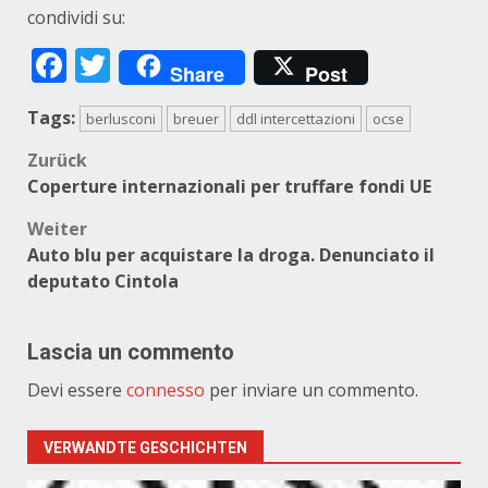
condividi su:
Facebook
Twitter
Share
Post
Tags:
berlusconi
breuer
ddl intercettazioni
ocse
Beitragsnavigation
Zurück
Coperture internazionali per truffare fondi UE
Weiter
Auto blu per acquistare la droga. Denunciato il
deputato Cintola
Lascia un commento
Devi essere
connesso
per inviare un commento.
VERWANDTE GESCHICHTEN