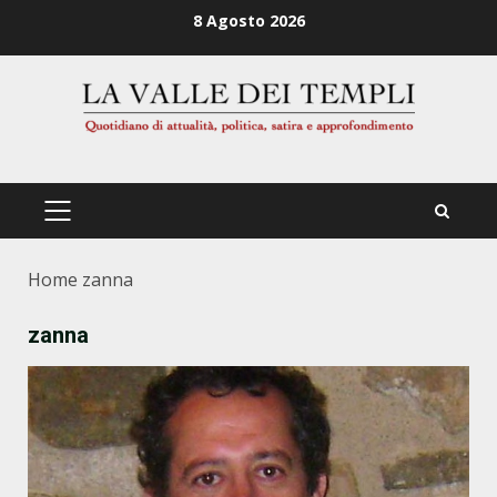
Zum
8 Agosto 2026
Inhalt
springen
PRIMÄRES
MENÜ
Home
zanna
zanna