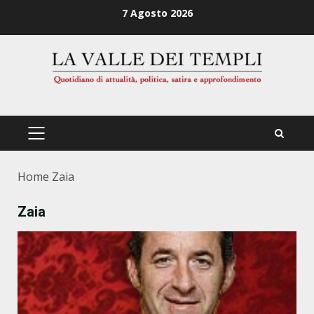
Zum
7 Agosto 2026
Inhalt
springen
PRIMÄRES
MENÜ
Home
Zaia
Zaia