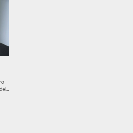
ro
el...