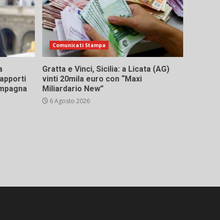
Comunicati Stampa
a
Gratta e Vinci, Sicilia: a Licata (AG)
rapporti
vinti 20mila euro con “Maxi
campagna
Miliardario New”
6 Agosto 2026