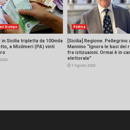
ati Stampa
Politica
in Sicilia tripletta da 100mila
[Sicilia] Regione. Pellegrino 
tto, a Misilmeri (PA) vinti
Mannino “Ignora le basi dei 
uro
fra istizuaioni. Ormai è in 
elettorale”
 2026
7 Agosto 2026