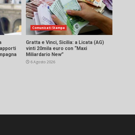
Comunicati Stampa
a
Gratta e Vinci, Sicilia: a Licata (AG)
rapporti
vinti 20mila euro con “Maxi
campagna
Miliardario New”
6 Agosto 2026