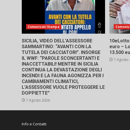
Comunicati Stampa
Comunic
SICILIA, VIDEO DELL’ASSESSORE
10eLotto: 
SAMMARTINO: “AVANTI CON LA
euro – Lo
TUTELA DEI CACCIATORI”. INSORGE
13.500 e
IL WWF: “PAROLE SCONCERTANTI E
7 Agosto
INACCETTABILI! MENTRE IN SICILIA
CONTINUA LA DEVASTAZIONE DEGLI
INCENDI E LA FAUNA AGONIZZA PER I
CAMBIAMENTI CLIMATICI,
L’ASSESSORE VUOLE PROTEGGERE LE
DOPPIETTE”
7 Agosto 2026
Info e Contatti