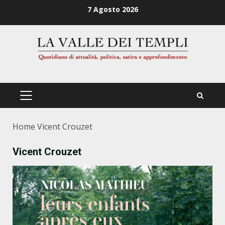
Zum
7 Agosto 2026
Inhalt
springen
PRIMÄRES
MENÜ
Home
Vicent Crouzet
Vicent Crouzet