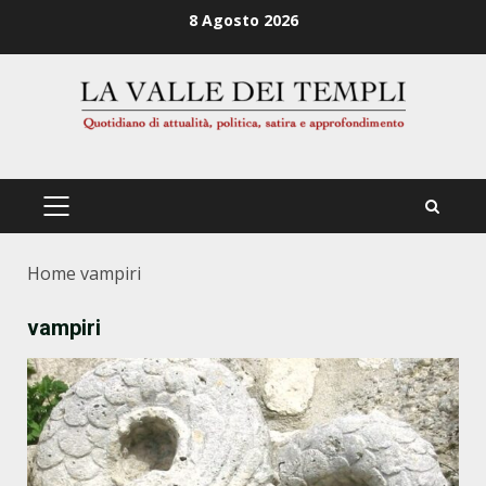
Zum
8 Agosto 2026
Inhalt
springen
PRIMÄRES
MENÜ
Home
vampiri
vampiri