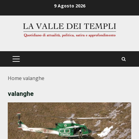
Zum
9 Agosto 2026
Inhalt
springen
PRIMÄRES
MENÜ
Home
valanghe
valanghe