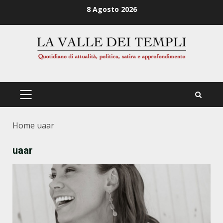
Zum
8 Agosto 2026
Inhalt
springen
PRIMÄRES
MENÜ
Home
uaar
uaar