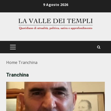
Zum
9 Agosto 2026
Inhalt
springen
PRIMÄRES
MENÜ
Home
Tranchina
Tranchina