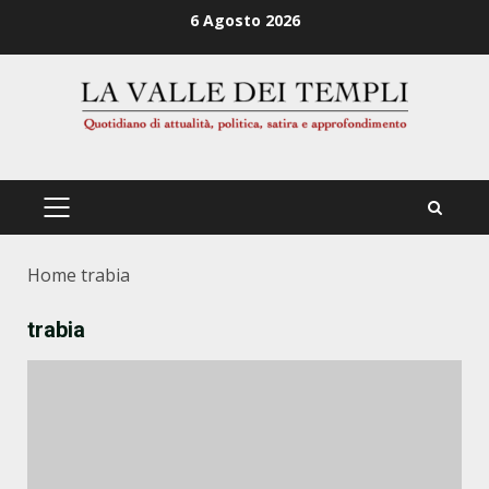
Zum
6 Agosto 2026
Inhalt
springen
PRIMÄRES
MENÜ
Home
trabia
trabia