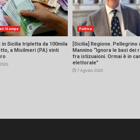
ati Stampa
Politica
in Sicilia tripletta da 100mila
[Sicilia] Regione. Pellegrino 
tto, a Misilmeri (PA) vinti
Mannino “Ignora le basi dei 
uro
fra istizuaioni. Ormai è in 
elettorale”
 2026
7 Agosto 2026