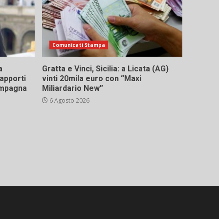
Comunicati Stampa
a
Gratta e Vinci, Sicilia: a Licata (AG)
rapporti
vinti 20mila euro con “Maxi
campagna
Miliardario New”
6 Agosto 2026