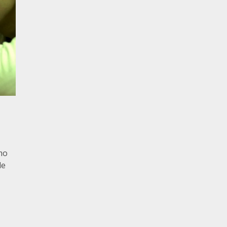
mo
le