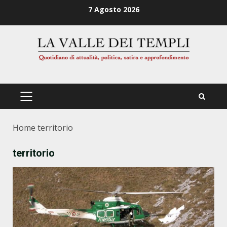
Zum
7 Agosto 2026
Inhalt
springen
PRIMÄRES
MENÜ
Home
territorio
territorio