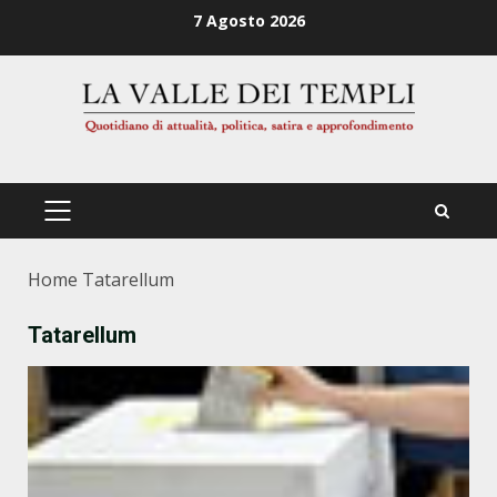
Zum
7 Agosto 2026
Inhalt
springen
PRIMÄRES
MENÜ
Home
Tatarellum
Tatarellum