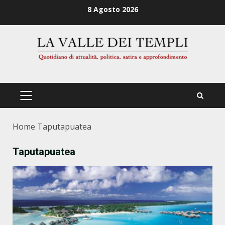
Zum
8 Agosto 2026
Inhalt
springen
PRIMÄRES
MENÜ
Home
Taputapuatea
Taputapuatea