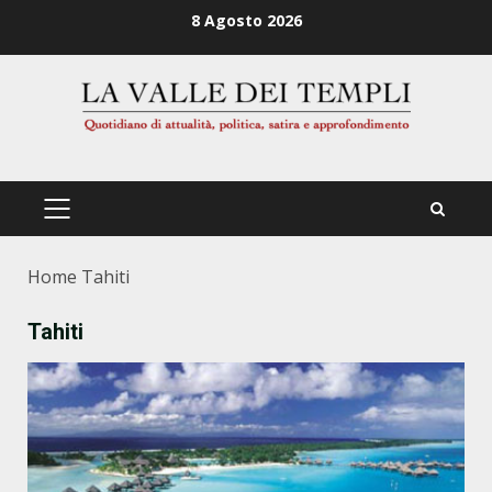
Zum
8 Agosto 2026
Inhalt
springen
PRIMÄRES
MENÜ
Home
Tahiti
Tahiti