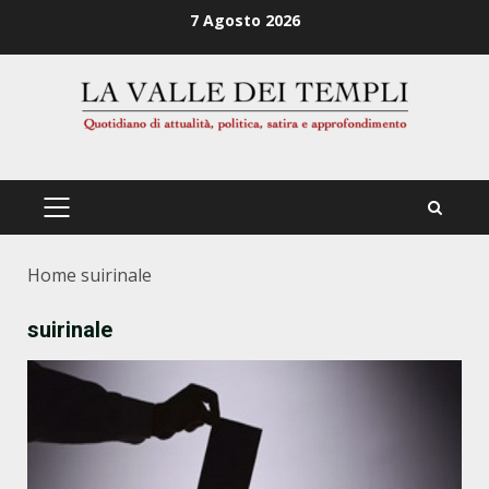
Zum
7 Agosto 2026
Inhalt
springen
PRIMÄRES
MENÜ
Home
suirinale
suirinale