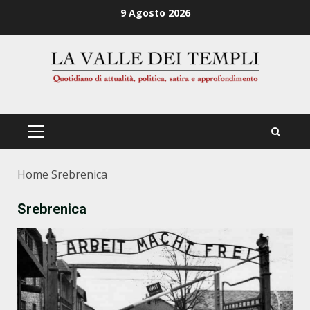
Zum
9 Agosto 2026
Inhalt
springen
PRIMÄRES
MENÜ
Home
Srebrenica
Srebrenica