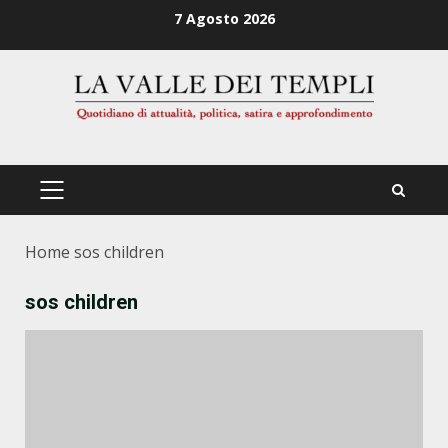
Zum
7 Agosto 2026
Inhalt
springen
PRIMÄRES
MENÜ
Home
sos children
sos children