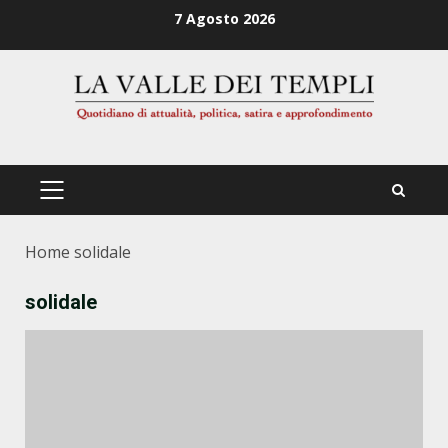
Zum
7 Agosto 2026
Inhalt
springen
PRIMÄRES
MENÜ
Home
solidale
solidale