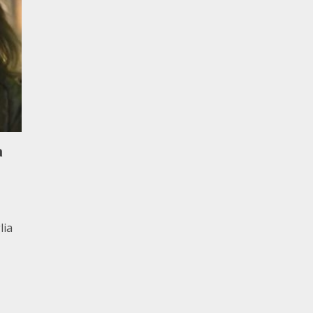
a
lia