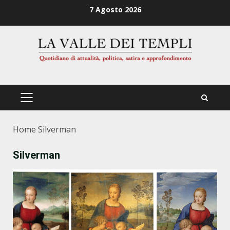
Zum
7 Agosto 2026
Inhalt
springen
PRIMÄRES
MENÜ
Home
Silverman
Silverman