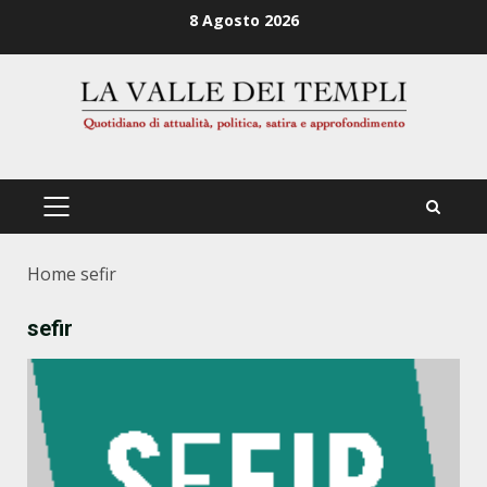
Zum
8 Agosto 2026
Inhalt
springen
PRIMÄRES
MENÜ
Home
sefir
sefir