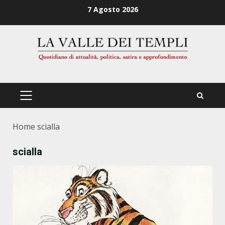
Zum
7 Agosto 2026
Inhalt
springen
PRIMÄRES
MENÜ
Home
scialla
scialla