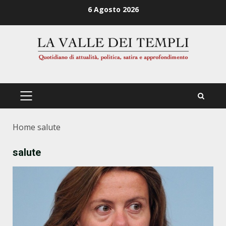
Zum
6 Agosto 2026
Inhalt
springen
PRIMÄRES
MENÜ
Home
salute
salute