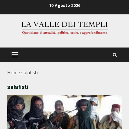
Zum
10 Agosto 2026
Inhalt
springen
PRIMÄRES
MENÜ
Home
salafisti
salafisti